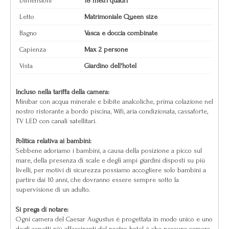
Dimensioni
18 metri quadri
Letto
Matrimoniale Queen size
Bagno
Vasca e doccia combinate
Capienza
Max 2 persone
Vista
Giardino dell'hotel
Incluso nella tariffa della camera:
Minibar con acqua minerale e bibite analcoliche, prima colazione nel
nostro ristorante a bordo piscina, Wifi, aria condizionata, cassaforte,
TV LED con canali satellitari.
Politica relativa ai bambini:
Sebbene adoriamo i bambini, a causa della posizione a picco sul
mare, della presenza di scale e degli ampi giardini disposti su più
livelli, per motivi di sicurezza possiamo accogliere solo bambini a
partire dai 10 anni, che dovranno essere sempre sotto la
supervisione di un adulto.
Si prega di notare:
Ogni camera del Caesar Augustus è progettata in modo unico e uno
degli aspetti più affascinanti del nostro hotel è che nessuna camera