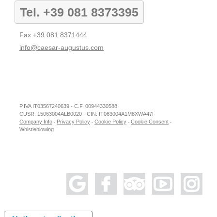
Tel.
+39 081 8373395
Fax
+39 081 8371444
info@caesar-augustus.com
Caesar Augustus
Soc. Amm.ne Gestione Alberghi S.p.A.
P.IVA IT03567240639 - C.F. 00944330588
P.IVA IT03567240639 - C.F. 00944330588
CUSR: 15063004ALB0020
CUSR: 15063004ALB0020 - CIN: IT063004A1M8XWA47I
CIN: IT063004A1M8XWA47I
Company Info
Privacy Policy
Cookie Policy
Cookie Consent
-
-
-
-
Via G.Orlandi, 4
Whistleblowing
80071 Anacapri, Napoli - Italy