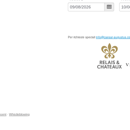
Per richieste speciali
info@caesar-augustus.c
sent
Whistleblowing
-