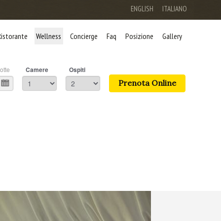
ENGLISH
ITALIANO
Ristorante
Wellness
Concierge
Faq
Posizione
Gallery
otte
Camere
Ospiti
Prenota Online