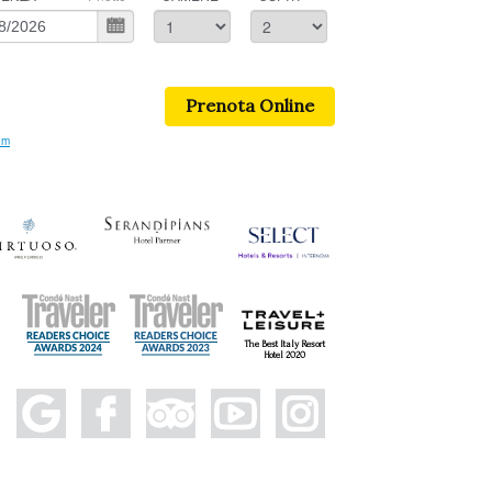
Prenota Online
om
The Best Italy Resort
Hotel 2020