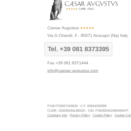
Caesar Augustus
Via G.Orlandi, 4
-
80071
Anacapri
(Na)
Italy
Tel.
+39 081 8373395
Fax
+39 081 8371444
info@caesar-augustus.com
Caesar Augustus
Soc. Amm.ne Gestione Alberghi S.p.A.
P.IVA IT03567240639 - C.F. 00944330588
My Business
cebook
Tripadvisor
Youtube
Instagram
P.IVA IT03567240639 - C.F. 00944330588
CUSR: 15063004ALB0020
CUSR: 15063004ALB0020 - CIN: IT063004A1M8XWA47I
CIN: IT063004A1M8XWA47I
Company Info
Privacy Policy
Cookie Policy
Cookie Con
-
-
-
Via G.Orlandi, 4
80071 Anacapri, Napoli - Italy