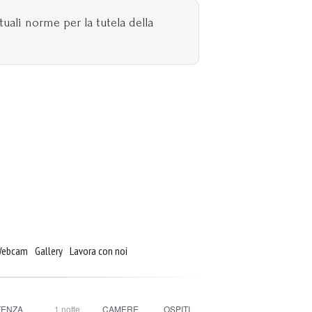
tuali norme per la tutela della
 Webcam
Gallery
Lavora con noi
TENZA
1
notte
CAMERE
OSPITI